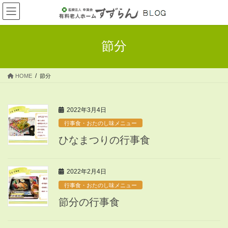
コ
ナ
ン
ビ
テ
ゲ
ン
ー
節分
ツ
シ
へ
ョ
ス
ン
HOME
節分
キ
に
ッ
移
プ
動
2022年3月4日
行事食・おたのし味メニュー
ひなまつりの行事食
2022年2月4日
行事食・おたのし味メニュー
節分の行事食