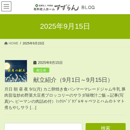
コ
ナ
ン
ビ
テ
ゲ
ン
ー
2025年9月15日
ツ
シ
へ
ョ
ス
ン
HOME
2025年9月15日
キ
に
ッ
移
プ
動
2025年9月15日
献立表
献立紹介（9月1日～9月15日）
月日 朝 昼 夜 9/1(月) カニ卵焼き食パンマーマレードジャム牛乳 豚
肉旨塩炒め野菜大豆煮ブロッコリーのサラダ味噌汁ご飯→記事(写
真)へ ピーマンの肉詰め付）ﾐｯｸｽﾍﾞｼﾞﾀﾌﾞﾙキャベツとハムのトマト
煮もやしサラ […]