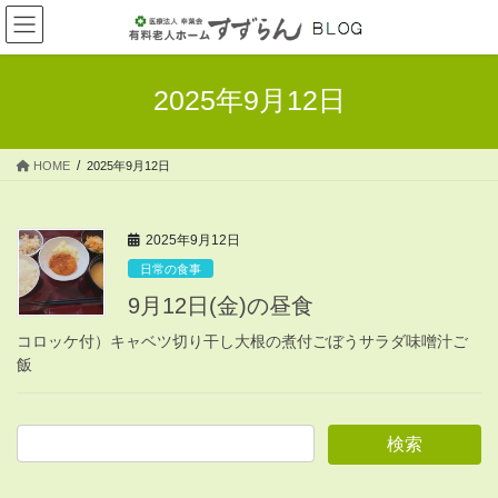
コ
ナ
ン
ビ
テ
ゲ
ン
ー
2025年9月12日
ツ
シ
へ
ョ
ス
ン
HOME
2025年9月12日
キ
に
ッ
移
プ
動
2025年9月12日
日常の食事
9月12日(金)の昼食
コロッケ付）キャベツ切り干し大根の煮付ごぼうサラダ味噌汁ご
飯