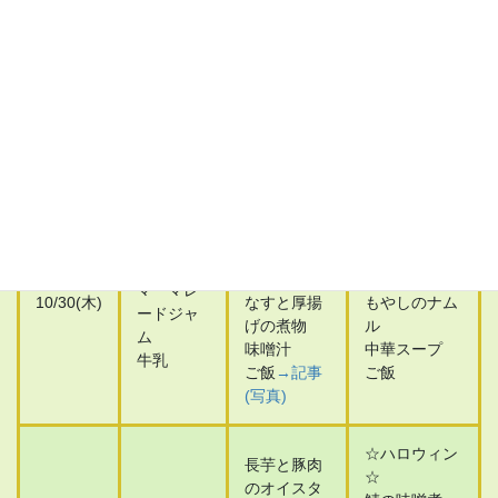
スパゲテ
ロッケ
いわしの生姜
ィサラダ
切り干し大
煮
食パン
根
里芋煮
10/29(水)
いちごジ
二色和え
卵豆腐
ャム
味噌汁
味噌汁
牛乳
ご飯
→記事
ご飯
(写真)
豚肉の生姜
焼き
麻婆豆腐
卵焼き
小松菜ごま
じゃがいもの
食パン
和え
きんぴら
マーマレ
10/30(木)
なすと厚揚
もやしのナム
ードジャ
げの煮物
ル
ム
味噌汁
中華スープ
牛乳
ご飯
→記事
ご飯
(写真)
☆ハロウィン
長芋と豚肉
☆
のオイスタ