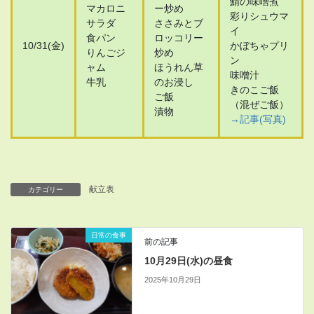
鯖の味噌煮
マカロニ
ー炒め
彩りシュウマ
サラダ
ささみとブ
イ
食パン
ロッコリー
10/31(金)
かぼちゃプリ
りんごジ
炒め
ン
ャム
ほうれん草
味噌汁
牛乳
のお浸し
きのこご飯
ご飯
（混ぜご飯）
漬物
→記事(写真)
献立表
カテゴリー
日常の食事
前の記事
10月29日(水)の昼食
2025年10月29日