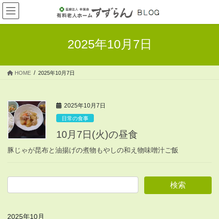
コ
ナ
ン
ビ
テ
ゲ
ン
ー
2025年10月7日
ツ
シ
へ
ョ
ス
ン
HOME
2025年10月7日
キ
に
ッ
移
プ
動
2025年10月7日
日常の食事
10月7日(火)の昼食
豚じゃが昆布と油揚げの煮物もやしの和え物味噌汁ご飯
2025年10月