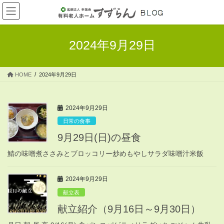
コ
ナ
ン
ビ
テ
ゲ
ン
ー
2024年9月29日
ツ
シ
へ
ョ
ス
ン
HOME
2024年9月29日
キ
に
ッ
移
プ
動
2024年9月29日
日常の食事
9月29日(日)の昼食
鯖の味噌煮ささみとブロッコリー炒めもやしサラダ味噌汁米飯
2024年9月29日
献立表
献立紹介（9月16日～9月30日）