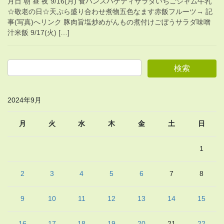
月日 朝 昼 夜 9/16(月) 食パンスパゲティサラダいちごジャム牛乳
☆敬老の日☆天ぷら盛り合わせ煮物五色なます赤飯フルーツ→ 記
事(写真)へリンク 豚肉旨塩炒めがんもの煮付けごぼうサラダ味噌
汁米飯 9/17(火) […]
2024年9月
月
火
水
木
金
土
日
1
2
3
4
5
6
7
8
9
10
11
12
13
14
15
16
17
18
19
20
21
22