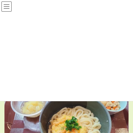
コ
ナ
ン
ビ
テ
ゲ
ン
ー
日常の食事
ツ
シ
へ
ョ
ス
ン
HOME
日常の食事
5月13日(水)の昼食
キ
に
ッ
移
プ
動
2026年5月14日
日常の食事
5月13日(水)の昼食