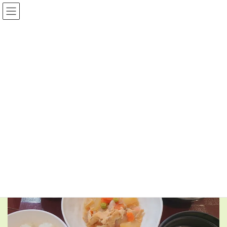
コ
ナ
ン
ビ
テ
ゲ
ン
ー
日常の食事
ツ
シ
へ
ョ
ス
ン
HOME
日常の食事
5月9日(土)の昼食
キ
に
ッ
移
プ
動
2026年5月11日
日常の食事
5月9日(土)の昼食