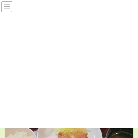
コ
ナ
ン
ビ
テ
ゲ
ン
ー
日常の食事
ツ
シ
へ
ョ
ス
ン
HOME
日常の食事
1月31日(土)の昼食
キ
に
ッ
移
プ
動
2026年2月2日
日常の食事
1月31日(土)の昼食