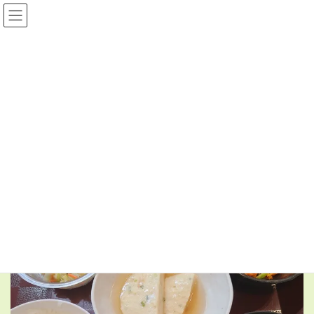
コ
ナ
ン
ビ
テ
ゲ
ン
ー
日常の食事
ツ
シ
へ
ョ
ス
ン
HOME
日常の食事
1月20日(火)の昼食
キ
に
ッ
移
プ
動
2026年1月20日
日常の食事
1月20日(火)の昼食