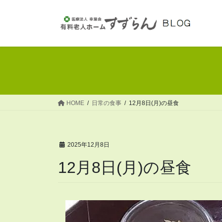
コ
ナ
ン
ビ
テ
ゲ
ン
ー
ツ
シ
へ
ョ
ス
ン
キ
に
ッ
移
HOME
日常の食事
12月8日(月)の昼食
プ
動
2025年12月8日
12月8日(月)の昼食