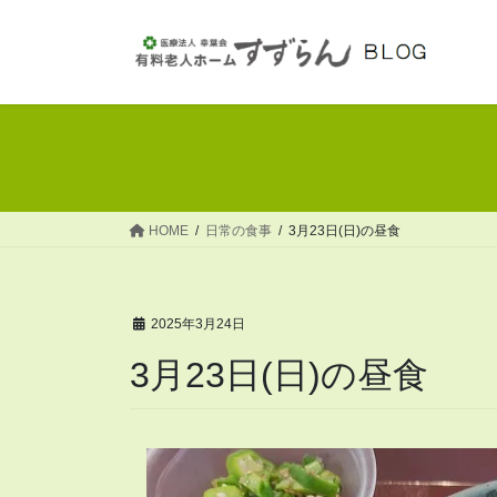
コ
ナ
ン
ビ
テ
ゲ
ン
ー
ツ
シ
へ
ョ
ス
ン
キ
に
ッ
移
HOME
日常の食事
3月23日(日)の昼食
プ
動
2025年3月24日
3月23日(日)の昼食