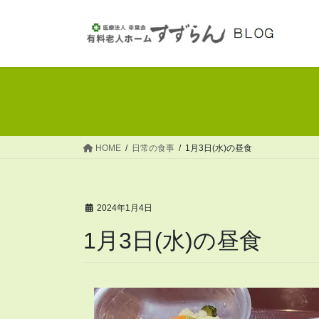
コ
ナ
ン
ビ
テ
ゲ
ン
ー
ツ
シ
へ
ョ
ス
ン
キ
に
ッ
移
HOME
日常の食事
1月3日(水)の昼食
プ
動
2024年1月4日
1月3日(水)の昼食