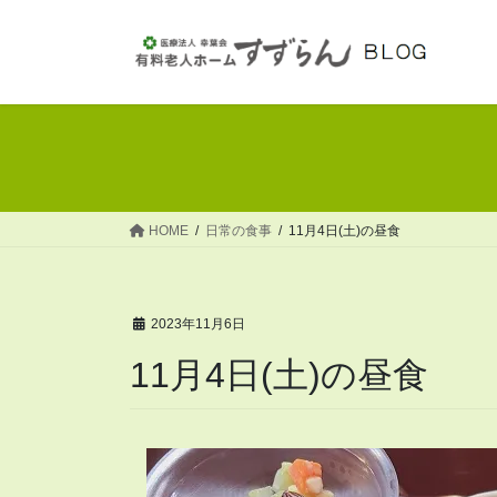
コ
ナ
ン
ビ
テ
ゲ
ン
ー
ツ
シ
へ
ョ
ス
ン
キ
に
ッ
移
HOME
日常の食事
11月4日(土)の昼食
プ
動
2023年11月6日
11月4日(土)の昼食