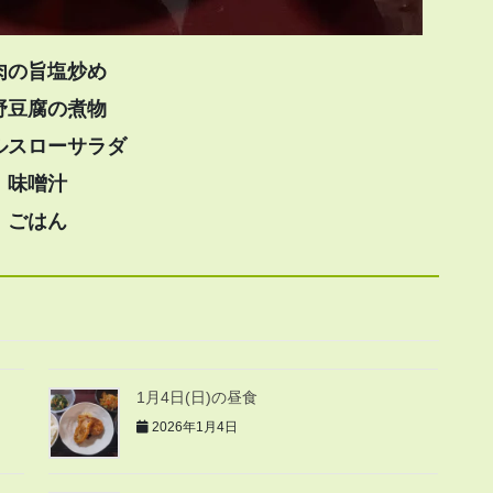
肉の旨塩炒め
野豆腐の煮物
ルスローサラダ
味噌汁
ごはん
1月4日(日)の昼食
2026年1月4日