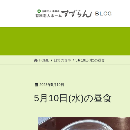
コ
ナ
ン
ビ
テ
ゲ
ン
ー
ツ
シ
へ
ョ
ス
ン
キ
に
ッ
移
HOME
日常の食事
5月10日(水)の昼食
プ
動
2023年5月10日
5月10日(水)の昼食