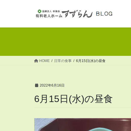
コ
ナ
ン
ビ
テ
ゲ
ン
ー
ツ
シ
へ
ョ
ス
ン
キ
に
ッ
移
HOME
日常の食事
6月15日(水)の昼食
プ
動
2022年6月16日
6月15日(水)の昼食