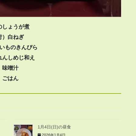
のしょうが煮
付）白ねぎ
いものきんぴら
れんしめじ和え
味噌汁
ごはん
1月4日(日)の昼食
2026年1月4日