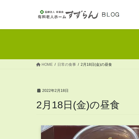
コ
ナ
ン
ビ
テ
ゲ
ン
ー
ツ
シ
へ
ョ
ス
ン
キ
に
ッ
移
HOME
日常の食事
2月18日(金)の昼食
プ
動
2022年2月18日
2月18日(金)の昼食