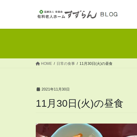
コ
ナ
ン
ビ
テ
ゲ
ン
ー
ツ
シ
へ
ョ
ス
ン
キ
に
ッ
移
HOME
日常の食事
11月30日(火)の昼食
プ
動
2021年11月30日
11月30日(火)の昼食