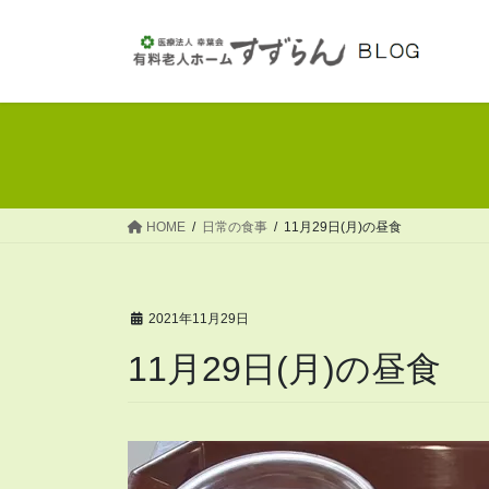
コ
ナ
ン
ビ
テ
ゲ
ン
ー
ツ
シ
へ
ョ
ス
ン
キ
に
ッ
移
HOME
日常の食事
11月29日(月)の昼食
プ
動
2021年11月29日
11月29日(月)の昼食