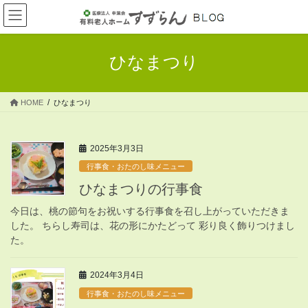
コ
ナ
ン
ビ
テ
ゲ
ン
ー
ひなまつり
ツ
シ
へ
ョ
ス
ン
HOME
ひなまつり
キ
に
ッ
移
プ
動
2025年3月3日
行事食・おたのし味メニュー
ひなまつりの行事食
今日は、桃の節句をお祝いする行事食を召し上がっていただきま
した。 ちらし寿司は、花の形にかたどって 彩り良く飾りつけまし
た。
2024年3月4日
行事食・おたのし味メニュー