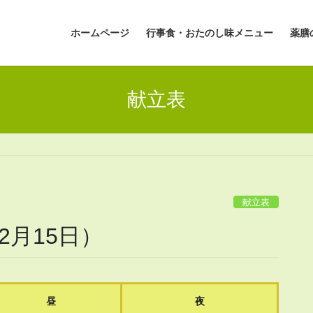
ホームページ
行事食・おたのし味メニュー
薬膳
献立表
献立表
2月15日）
昼
夜