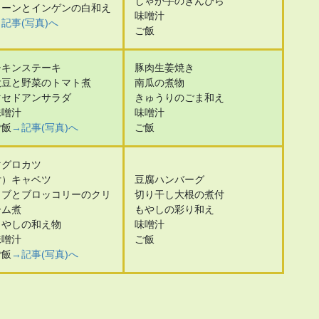
じゃが芋のきんぴら
コーンとインゲンの白和え
味噌汁
記事(写真)へ
ご飯
チキンステーキ
豚肉生姜焼き
大豆と野菜のトマト煮
南瓜の煮物
マセドアンサラダ
きゅうりのごま和え
味噌汁
味噌汁
ご飯
→記事(写真)へ
ご飯
マグロカツ
付）キャベツ
豆腐ハンバーグ
カブとブロッコリーのクリ
切り干し大根の煮付
ーム煮
もやしの彩り和え
もやしの和え物
味噌汁
味噌汁
ご飯
ご飯
→記事(写真)へ