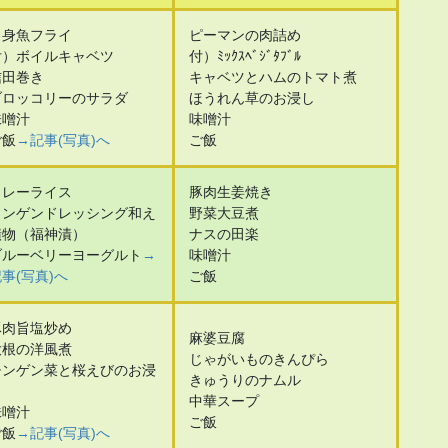
白身魚フライ
ピーマンの肉詰め
付）ボイルキャベツ
付）ﾐｯｸｽﾍﾞｼﾞﾀﾌﾞﾙ
信田巻き
キャベツとハムのトマト煮
ブロッコリーのサラダ
ほうれん草のお浸し
味噌汁
味噌汁
ご飯
→記事(写真)へ
ご飯
カレーライス
豚肉生姜焼き
インゲンドレッシング和え
野菜大豆煮
漬物（福神漬）
ナスの田楽
ブルーベリーヨーグルト
→
味噌汁
事(写真)へ
ご飯
豚肉旨塩炒め
麻婆豆腐
大根の洋風煮
じゃがいものきんぴら
チンゲン菜と桜えびのお浸
きゅうりのナムル
し
中華スープ
味噌汁
ご飯
ご飯
→記事(写真)へ