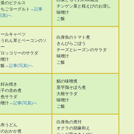
野菜のピクルス
チンゲン菜と桜えびのお浸し
いちごヨーグルト
→記事
味噌汁
写真)へ
ご飯
ロールキャベツ
白身魚のトマト煮
ほうれん草とベーコンのソ
きんぴらごぼう
テー
チーズとレーズンのサラダ
ブロッコリーのサラダ
味噌汁
味噌汁
ご飯
ご飯
→記事(写真)へ
鯖の味噌煮
お好み焼き
里芋鶏そぼろ煮
茄子の含め煮
大根サラダ
三色サラダ
味噌汁
味噌汁
→記事(写真)へ
ご飯
白身魚の煮付
昆布うどん
オクラの胡麻和え
筍のおかか煮