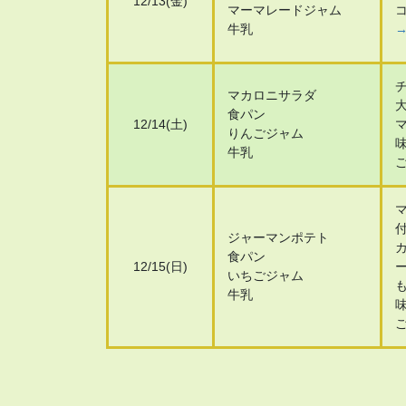
12/13(金)
マーマレードジャム
牛乳
→
マカロニサラダ
食パン
12/14(土)
りんごジャム
牛乳
ジャーマンポテト
食パン
12/15(日)
いちごジャム
牛乳