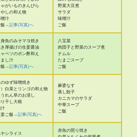
じゃがいものきんぴら
野菜大豆煮
もやしの和え物
サラダ
味噌汁
味噌汁
ご飯
→記事(写真)へ
ご飯
白身魚のみそマヨ焼き
八宝菜
焼き厚揚げの生姜醤油
肉団子と野菜のスープ煮
キャベツのポン酢和え
ナムル
すまし汁
たまごスープ
ご飯
→記事(写真)へ
ご飯
鮭のゆず味噌焼き
麻婆なす
付）白菜とリンゴの和え物
蒸し餃子
ほうれん草のお浸し
カニカマのサラダ
切り干し大根
中華スープ
粕汁
ご飯
生姜ご飯
→記事(写真)へ
赤魚の照り焼き
ハヤシライス
白菜とちくわの和風煮