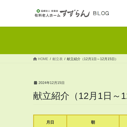
コ
ナ
ン
ビ
テ
ゲ
ン
ー
ツ
シ
へ
ョ
ス
ン
キ
に
ッ
移
HOME
献立表
献立紹介（12月1日～12月15日）
プ
動
2024年12月15日
献立紹介（12月1日～1
月日
朝