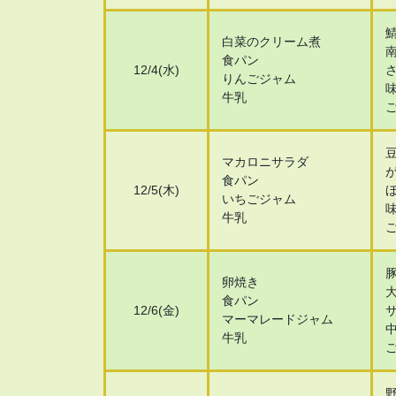
白菜のクリーム煮
食パン
12/4(水)
りんごジャム
牛乳
マカロニサラダ
食パン
12/5(木)
いちごジャム
牛乳
卵焼き
食パン
12/6(金)
マーマレードジャム
牛乳