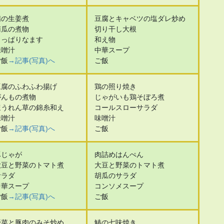
鯖の生姜煮
豆腐とキャベツの塩ダレ炒め
南瓜の煮物
切り干し大根
さっぱりなます
和え物
味噌汁
中華スープ
ご飯
→記事(写真)へ
ご飯
豆腐のふわふわ揚げ
鶏の照り焼き
がんもの煮物
じゃがいも鶏そぼろ煮
ほうれん草の錦糸和え
コールスローサラダ
味噌汁
味噌汁
ご飯
→記事(写真)へ
ご飯
豚じゃが
肉詰めはんぺん
大豆と野菜のトマト煮
大豆と野菜のトマト煮
サラダ
胡瓜のサラダ
中華スープ
コンソメスープ
ご飯
→記事(写真)へ
ご飯
野菜と豚肉のみそ炒め
鰆の七味焼き