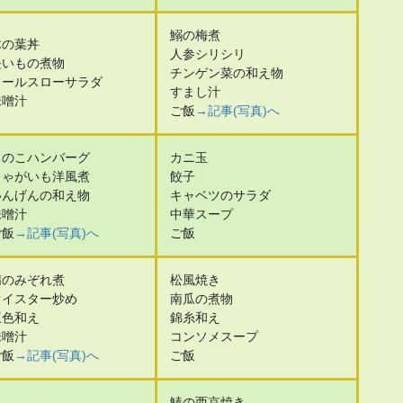
鰯の梅煮
木の葉丼
人参シリシリ
長いもの煮物
チンゲン菜の和え物
コールスローサラダ
すまし汁
味噌汁
ご飯
→記事(写真)へ
きのこハンバーグ
カニ玉
じゃがいも洋風煮
餃子
いんげんの和え物
キャベツのサラダ
味噌汁
中華スープ
ご飯
→記事(写真)へ
ご飯
鯖のみぞれ煮
松風焼き
オイスター炒め
南瓜の煮物
三色和え
錦糸和え
味噌汁
コンソメスープ
ご飯
→記事(写真)へ
ご飯
鰆の西京焼き