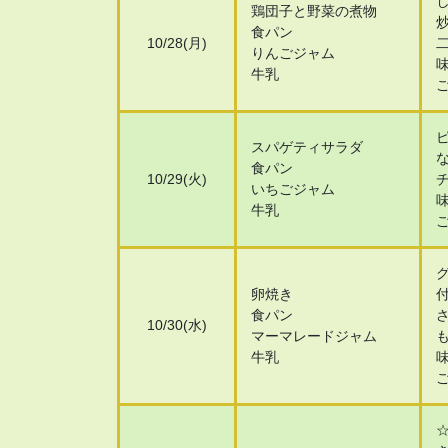
鶏団子と野菜の煮物
食パン
10/28(月)
りんごジャム
牛乳
スパゲティサラダ
食パン
10/29(火)
いちごジャム
牛乳
卵焼き
食パン
10/30(水)
マーマレードジャム
牛乳