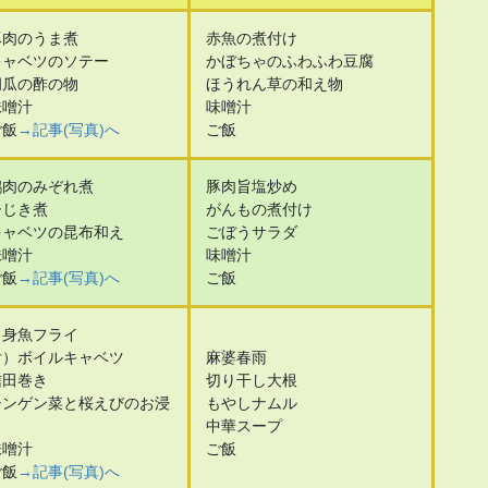
豚肉のうま煮
赤魚の煮付け
キャベツのソテー
かぼちゃのふわふわ豆腐
胡瓜の酢の物
ほうれん草の和え物
味噌汁
味噌汁
ご飯
→記事(写真)へ
ご飯
鶏肉のみぞれ煮
豚肉旨塩炒め
ひじき煮
がんもの煮付け
キャベツの昆布和え
ごぼうサラダ
味噌汁
味噌汁
ご飯
→記事(写真)へ
ご飯
白身魚フライ
付）ボイルキャベツ
麻婆春雨
信田巻き
切り干し大根
チンゲン菜と桜えびのお浸
もやしナムル
し
中華スープ
味噌汁
ご飯
ご飯
→記事(写真)へ