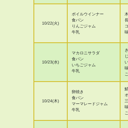
ボイルウインナー
食パン
10/22(火)
りんごジャム
牛乳
マカロニサラダ
食パン
10/23(水)
いちごジャム
牛乳
卵焼き
食パン
10/24(木)
マーマレードジャム
牛乳