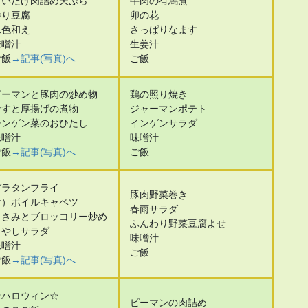
しいたけ肉詰め天ぷら
牛肉の有馬煮
炒り豆腐
卯の花
二色和え
さっぱりなます
味噌汁
生姜汁
ご飯
→記事(写真)へ
ご飯
ピーマンと豚肉の炒め物
鶏の照り焼き
なすと厚揚げの煮物
ジャーマンポテト
チンゲン菜のおひたし
インゲンサラダ
味噌汁
味噌汁
ご飯
→記事(写真)へ
ご飯
グラタンフライ
豚肉野菜巻き
付）ボイルキャベツ
春雨サラダ
ささみとブロッコリー炒め
ふんわり野菜豆腐よせ
もやしサラダ
味噌汁
味噌汁
ご飯
ご飯
→記事(写真)へ
☆ハロウィン☆
ピーマンの肉詰め