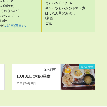
きのこご飯
付）ﾐｯｸｽﾍﾞｼﾞﾀﾌﾞﾙ
鯖の味噌煮
キャベツとハムのトマト煮
ちくわきんぴら
ほうれん草のお浸し
かぼちゃプリン
味噌汁
味噌汁
ご飯
ご飯
→記事(写真)へ
日常の食事
次の記事
10月31日(木)の昼食
2024年10月31日