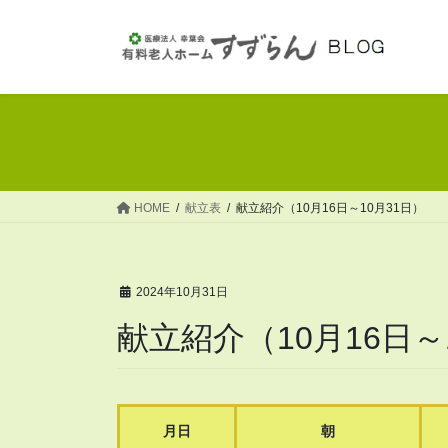
コ
ナ
ン
ビ
テ
ゲ
ン
ー
ツ
シ
へ
ョ
ス
ン
キ
に
ッ
移
HOME
献立表
献立紹介（10月16日～10月31日）
プ
動
2024年10月31日
献立紹介（10月16日～
月日
朝