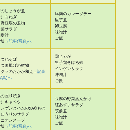
鯖のしょうが煮
豚肉のカレーソテー
付）白ねぎ
里芋煮
高野豆腐の煮物
卵豆腐
野菜サラダ
味噌汁
味噌汁
ご飯
ご飯
→記事(写真)へ
鶏じゃが
きつねそば
里芋鶏そぼろ煮
さつま揚げの煮物
インゲンサラダ
オクラのおかか和え
→記事
味噌汁
写真)へ
ご飯
鶏の照り焼き
豆腐の野菜あんかけ
付）キャベツ
紅あずまサラダ
インゲンとハムの炒めもの
筑前煮
きゅうりのサラダ
味噌汁
オニオンスープ
ご飯
ご飯
→記事(写真)へ