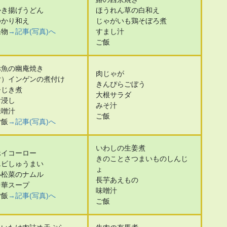
かき揚げうどん
ほうれん草の白和え
ゆかり和え
じゃがいも鶏そぼろ煮
果物
→記事(写真)へ
すまし汁
ご飯
赤魚の幽庵焼き
肉じゃが
付）インゲンの煮付け
きんぴらごぼう
ひじき煮
大根サラダ
お浸し
みそ汁
味噌汁
ご飯
ご飯
→記事(写真)へ
いわしの生姜煮
ホイコーロー
きのことさつまいものしんじ
エビしゅうまい
ょ
小松菜のナムル
長芋あえもの
中華スープ
味噌汁
ご飯
→記事(写真)へ
ご飯