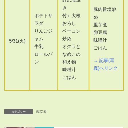
鮭の塩焼
き
豚肉旨塩炒
ポテトサ
付）大根
め
ラダ
おろし
里芋煮
りんごジ
ベーコン
卵豆腐
ャム
炒め
味噌汁
5/31(火)
牛乳
オクラと
ごはん
ロールパ
なめこの
→ 記事(写
ン
和え物
真)へリンク
味噌汁
ごはん
献立表
カテゴリー