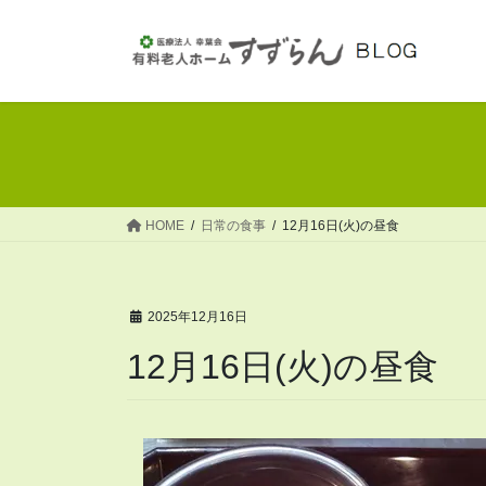
コ
ナ
ン
ビ
テ
ゲ
ン
ー
ツ
シ
へ
ョ
ス
ン
キ
に
ッ
移
HOME
日常の食事
12月16日(火)の昼食
プ
動
2025年12月16日
12月16日(火)の昼食