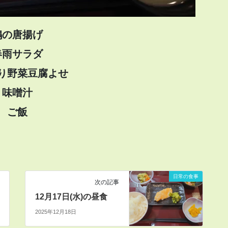
鶏の唐揚げ
春雨サラダ
り野菜豆腐よせ
味噌汁
ご飯
日常の食事
次の記事
12月17日(水)の昼食
2025年12月18日